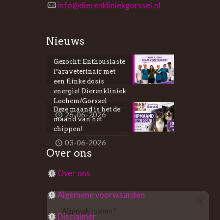
info@dierenkliniekgorssel.nl
Nieuws
Gezocht: Enthousiaste
Paraveterinair met
een flinke dosis
energie! Dierenkliniek
Lochem/Gorssel
Deze maand is het de
26-06-2026
maand van het
chippen!
03-06-2026
Over ons
Over ons
Algemene voorwaarden
×
Afspraak maken?
Disclaimer