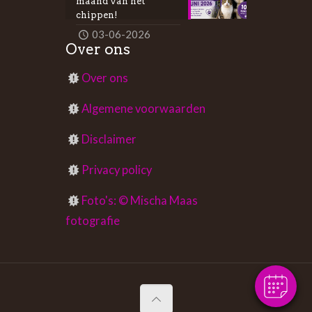
maand van het
chippen!
03-06-2026
Over ons
Over ons
Algemene voorwaarden
Disclaimer
Privacy policy
×
Foto's: © Mischa Maas
Afspraak maken?
fotografie
Powered By