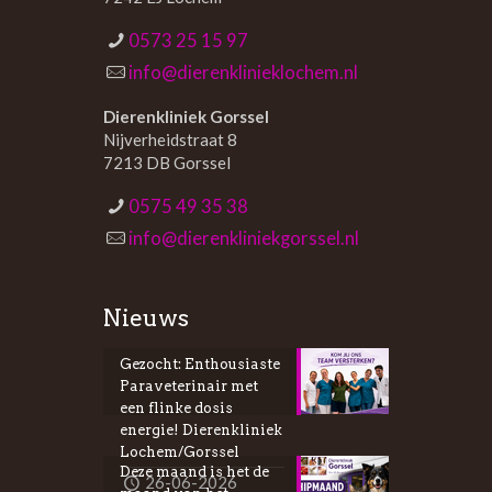
0573 25 15 97
info@dierenklinieklochem.nl
Dierenkliniek Gorssel
Nijverheidstraat 8
7213 DB Gorssel
0575 49 35 38
info@dierenkliniekgorssel.nl
Nieuws
Gezocht: Enthousiaste
Paraveterinair met
een flinke dosis
energie! Dierenkliniek
Lochem/Gorssel
Deze maand is het de
26-06-2026