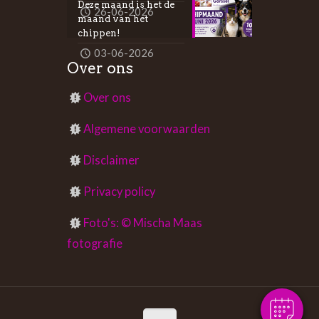
Deze maand is het de
26-06-2026
maand van het
chippen!
03-06-2026
Over ons
Over ons
Algemene voorwaarden
Disclaimer
Privacy policy
×
Foto's: © Mischa Maas
Afspraak maken?
fotografie
Powered By