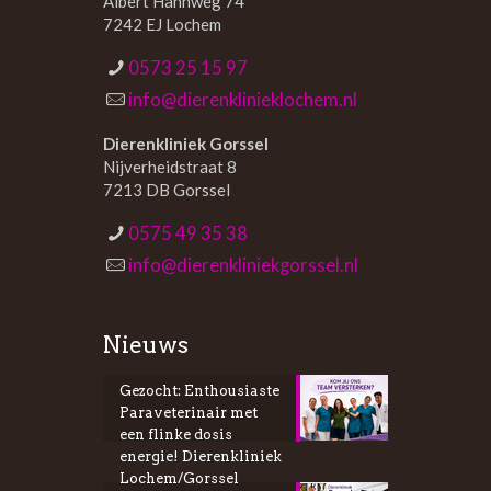
Albert Hahnweg 74
7242 EJ Lochem
0573 25 15 97
info@dierenklinieklochem.nl
Dierenkliniek Gorssel
Nijverheidstraat 8
7213 DB Gorssel
0575 49 35 38
info@dierenkliniekgorssel.nl
Nieuws
Gezocht: Enthousiaste
Paraveterinair met
een flinke dosis
energie! Dierenkliniek
Lochem/Gorssel